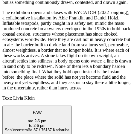
but as something continuously drawn, contested, and drawn again.
The exhibition opens and closes with BYCATCH (2022–ongoing),
a collaborative installation by Abie Franklin and Daniel Hölzl.
Inflatable tetrapods, partly caught in a safety net, mimic the mass-
produced concrete breakwaters developed in the 1950s to hold back
coastal erosion, structures whose placement has since choked
ecosystems worldwide. Here they are cast not in heavy concrete but
in air: the barrier built to divide land from sea turns soft, permeable,
almost weightless, a border that no longer holds. It is where each of
these works arrives. A stone takes flight on its own weight; an
aircraft settles into stillness; a body opens onto water; a line is drawn
in sand only to be redrawn. None of them lets a boundary harden
into something final. What they hold open instead is the instant
before, the place where the solid has not yet become fluid and the
heavy not yet weightless, and they ask us to stay there a little longer,
in the uncertainty, rather than hurry across.
Text: Livia Klein
PAW
mo 2-6 pm
tu 2-6 pm
Schützenstraße 37 / 76137 Karlsruhe