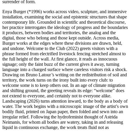
surrender of form.
Enya Burger (*1996) works across video, sculpture, and immersive
installation, examining the social and epistemic structures that shape
contemporary life. Grounded in scientific and theoretical discourse,
her practice interrogates the ideology of progress and the boundaries
it produces, between bodies and territories, the analog and the
digital, those who belong and those kept outside. Across media,
Burger works at the edges where these divisions are drawn, held,
and undone. Welcome to the Club (2022) greets visitors with a
phrase formed from electrified livestock fencing stretched almost to
the full height of the wall. At first glance, it reads as innocuous
signage; only the faint buzz of the current gives it away, turning
language into a charged surface where careless visitors risk a shock.
Drawing on Bruno Latour’s writing on the redistribution of soil and
territory, the work turns on the irony built into every club: to
welcome some is to keep others out. In an age of climate migration
and shifting ground, the greeting reveals its edge: “welcome” does
not extend to everyone, and certainly not to everyone alike.
Landscaping (2026) turns attention inward, to the body as a body of
water. The work begins with a microscopic image of the artist’s own
bodily fluid, printed on Japan paper, then folded and sewn into an
irregular relief. Following the hydrofeminist thought of Astrida
Neimanis, for whom all bodies are watery, taking in and releasing
liquid in continuous exchange, the work treats fluid not as