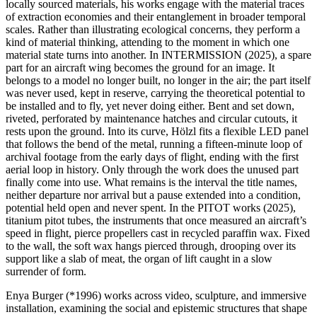
locally sourced materials, his works engage with the material traces
of extraction economies and their entanglement in broader temporal
scales. Rather than illustrating ecological concerns, they perform a
kind of material thinking, attending to the moment in which one
material state turns into another. In INTERMISSION (2025), a spare
part for an aircraft wing becomes the ground for an image. It
belongs to a model no longer built, no longer in the air; the part itself
was never used, kept in reserve, carrying the theoretical potential to
be installed and to fly, yet never doing either. Bent and set down,
riveted, perforated by maintenance hatches and circular cutouts, it
rests upon the ground. Into its curve, Hölzl fits a flexible LED panel
that follows the bend of the metal, running a fifteen-minute loop of
archival footage from the early days of flight, ending with the first
aerial loop in history. Only through the work does the unused part
finally come into use. What remains is the interval the title names,
neither departure nor arrival but a pause extended into a condition,
potential held open and never spent. In the PITOT works (2025),
titanium pitot tubes, the instruments that once measured an aircraft’s
speed in flight, pierce propellers cast in recycled paraffin wax. Fixed
to the wall, the soft wax hangs pierced through, drooping over its
support like a slab of meat, the organ of lift caught in a slow
surrender of form.
Enya Burger (*1996) works across video, sculpture, and immersive
installation, examining the social and epistemic structures that shape