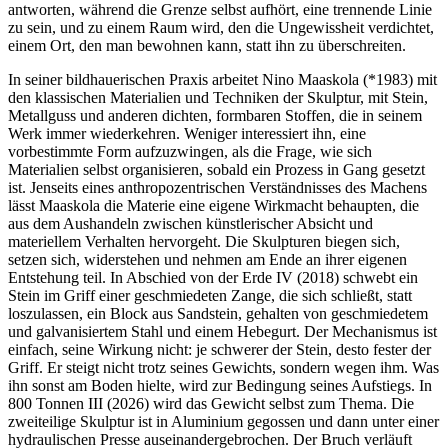
antworten, während die Grenze selbst aufhört, eine trennende Linie
zu sein, und zu einem Raum wird, den die Ungewissheit verdichtet,
einem Ort, den man bewohnen kann, statt ihn zu überschreiten.
In seiner bildhauerischen Praxis arbeitet Nino Maaskola (*1983) mit
den klassischen Materialien und Techniken der Skulptur, mit Stein,
Metallguss und anderen dichten, formbaren Stoffen, die in seinem
Werk immer wiederkehren. Weniger interessiert ihn, eine
vorbestimmte Form aufzuzwingen, als die Frage, wie sich
Materialien selbst organisieren, sobald ein Prozess in Gang gesetzt
ist. Jenseits eines anthropozentrischen Verständnisses des Machens
lässt Maaskola die Materie eine eigene Wirkmacht behaupten, die
aus dem Aushandeln zwischen künstlerischer Absicht und
materiellem Verhalten hervorgeht. Die Skulpturen biegen sich,
setzen sich, widerstehen und nehmen am Ende an ihrer eigenen
Entstehung teil. In Abschied von der Erde IV (2018) schwebt ein
Stein im Griff einer geschmiedeten Zange, die sich schließt, statt
loszulassen, ein Block aus Sandstein, gehalten von geschmiedetem
und galvanisiertem Stahl und einem Hebegurt. Der Mechanismus ist
einfach, seine Wirkung nicht: je schwerer der Stein, desto fester der
Griff. Er steigt nicht trotz seines Gewichts, sondern wegen ihm. Was
ihn sonst am Boden hielte, wird zur Bedingung seines Aufstiegs. In
800 Tonnen III (2026) wird das Gewicht selbst zum Thema. Die
zweiteilige Skulptur ist in Aluminium gegossen und dann unter einer
hydraulischen Presse auseinandergebrochen. Der Bruch verläuft