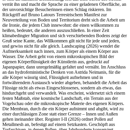
verrät ihn und macht die Sprache zu einer geladenen Oberfläche, an
der unvorsichtige Besucherinnen einen Schlag riskieren. Im
Rückgriff auf Bruno Latours Terrestrischem Manifest zur
Neuverteilung von Boden und Territorium dreht sich die Arbeit um
die Ironie, die jedem Club innewohnt: die einen willkommen zu
heißen, bedeutet, die anderen auszuschließen. In einer Zeit
klimabedingter Migration und sich verschiebenden Bodens zeigt der
Gruß seine Kante, das Willkommen gilt nicht für jede und jeden,
und gewiss nicht für alle gleich. Landscaping (2026) wendet die
Aufmerksamkeit nach innen, zum Körper als einem Körper aus
Wasser. Die Arbeit geht von einem mikroskopischen Bild der
eigenen Körperflüssigkeit der Künstlerin aus, gedruckt auf
Japanpapier, dann unregelmäßig gefaltet und vernäht. Im Anschluss
an das hydrofeministische Denken von Astrida Neimanis, für die
alle Körper wässrig sind, Flüssigkeit aufnehmen und in
fortwährendem Austausch wieder abgeben, behandelt die Arbeit das
Flüssige nicht als etwas Eingeschlossenes, sondern als etwas, das
hindurchgeht und verwandelt. Was erscheint, widersetzt sich einem
festen Maßstab, eine kosmische Landschaft, ein Terrain aus der
Vogelschau oder die mikroskopische Materie des eigenen Körpers.
Die Membran, durch die ein Körper aufnimmt und abgibt, wird zu
einer durchlässigen Zone statt einer Grenze – Innen und Außen
gehen ineinander über. Register I-II (2026) ordnet Pollen auf
Metallmesh an, befestigt auf einem Setzkasten. Geschöpft aus
Torfarchiven, in denen Pollen, über Jahrhunderte konserviert,