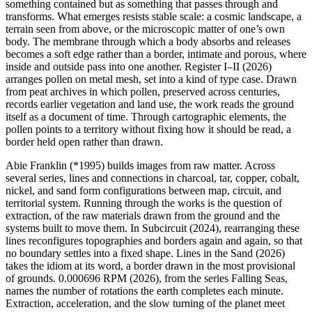
something contained but as something that passes through and
transforms. What emerges resists stable scale: a cosmic landscape, a
terrain seen from above, or the microscopic matter of one’s own
body. The membrane through which a body absorbs and releases
becomes a soft edge rather than a border, intimate and porous, where
inside and outside pass into one another. Register I–II (2026)
arranges pollen on metal mesh, set into a kind of type case. Drawn
from peat archives in which pollen, preserved across centuries,
records earlier vegetation and land use, the work reads the ground
itself as a document of time. Through cartographic elements, the
pollen points to a territory without fixing how it should be read, a
border held open rather than drawn.
Abie Franklin (*1995) builds images from raw matter. Across
several series, lines and connections in charcoal, tar, copper, cobalt,
nickel, and sand form configurations between map, circuit, and
territorial system. Running through the works is the question of
extraction, of the raw materials drawn from the ground and the
systems built to move them. In Subcircuit (2024), rearranging these
lines reconfigures topographies and borders again and again, so that
no boundary settles into a fixed shape. Lines in the Sand (2026)
takes the idiom at its word, a border drawn in the most provisional
of grounds. 0.000696 RPM (2026), from the series Falling Seas,
names the number of rotations the earth completes each minute.
Extraction, acceleration, and the slow turning of the planet meet