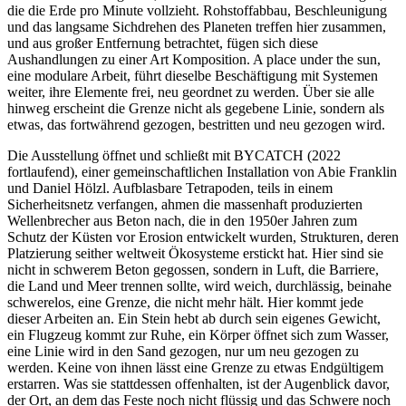
die die Erde pro Minute vollzieht. Rohstoffabbau, Beschleunigung
und das langsame Sichdrehen des Planeten treffen hier zusammen,
und aus großer Entfernung betrachtet, fügen sich diese
Aushandlungen zu einer Art Komposition. A place under the sun,
eine modulare Arbeit, führt dieselbe Beschäftigung mit Systemen
weiter, ihre Elemente frei, neu geordnet zu werden. Über sie alle
hinweg erscheint die Grenze nicht als gegebene Linie, sondern als
etwas, das fortwährend gezogen, bestritten und neu gezogen wird.
Die Ausstellung öffnet und schließt mit BYCATCH (2022
fortlaufend), einer gemeinschaftlichen Installation von Abie Franklin
und Daniel Hölzl. Aufblasbare Tetrapoden, teils in einem
Sicherheitsnetz verfangen, ahmen die massenhaft produzierten
Wellenbrecher aus Beton nach, die in den 1950er Jahren zum
Schutz der Küsten vor Erosion entwickelt wurden, Strukturen, deren
Platzierung seither weltweit Ökosysteme erstickt hat. Hier sind sie
nicht in schwerem Beton gegossen, sondern in Luft, die Barriere,
die Land und Meer trennen sollte, wird weich, durchlässig, beinahe
schwerelos, eine Grenze, die nicht mehr hält. Hier kommt jede
dieser Arbeiten an. Ein Stein hebt ab durch sein eigenes Gewicht,
ein Flugzeug kommt zur Ruhe, ein Körper öffnet sich zum Wasser,
eine Linie wird in den Sand gezogen, nur um neu gezogen zu
werden. Keine von ihnen lässt eine Grenze zu etwas Endgültigem
erstarren. Was sie stattdessen offenhalten, ist der Augenblick davor,
der Ort, an dem das Feste noch nicht flüssig und das Schwere noch