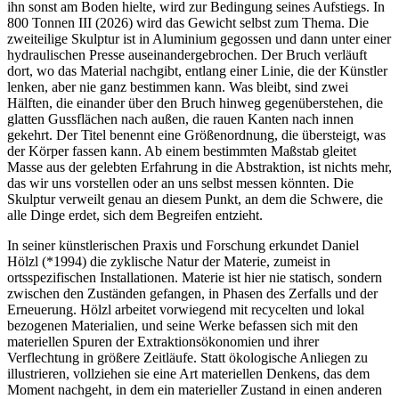
ihn sonst am Boden hielte, wird zur Bedingung seines Aufstiegs. In
800 Tonnen III (2026) wird das Gewicht selbst zum Thema. Die
zweiteilige Skulptur ist in Aluminium gegossen und dann unter einer
hydraulischen Presse auseinandergebrochen. Der Bruch verläuft
dort, wo das Material nachgibt, entlang einer Linie, die der Künstler
lenken, aber nie ganz bestimmen kann. Was bleibt, sind zwei
Hälften, die einander über den Bruch hinweg gegenüberstehen, die
glatten Gussflächen nach außen, die rauen Kanten nach innen
gekehrt. Der Titel benennt eine Größenordnung, die übersteigt, was
der Körper fassen kann. Ab einem bestimmten Maßstab gleitet
Masse aus der gelebten Erfahrung in die Abstraktion, ist nichts mehr,
das wir uns vorstellen oder an uns selbst messen könnten. Die
Skulptur verweilt genau an diesem Punkt, an dem die Schwere, die
alle Dinge erdet, sich dem Begreifen entzieht.
In seiner künstlerischen Praxis und Forschung erkundet Daniel
Hölzl (*1994) die zyklische Natur der Materie, zumeist in
ortsspezifischen Installationen. Materie ist hier nie statisch, sondern
zwischen den Zuständen gefangen, in Phasen des Zerfalls und der
Erneuerung. Hölzl arbeitet vorwiegend mit recycelten und lokal
bezogenen Materialien, und seine Werke befassen sich mit den
materiellen Spuren der Extraktionsökonomien und ihrer
Verflechtung in größere Zeitläufe. Statt ökologische Anliegen zu
illustrieren, vollziehen sie eine Art materiellen Denkens, das dem
Moment nachgeht, in dem ein materieller Zustand in einen anderen