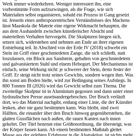
Werk immer wiederkehren. Weniger interessiert ihn, eine
vorbestimmte Form aufzuzwingen, als die Frage, wie sich
Materialien selbst organisieren, sobald ein Prozess in Gang gesetzt
ist. Jenseits eines anthropozentrischen Verständnisses des Machens
lässt Maaskola die Materie eine eigene Wirkmacht behaupten, die
aus dem Aushandeln zwischen künstlerischer Absicht und
materiellem Verhalten hervorgeht. Die Skulpturen biegen sich,
setzen sich, widerstehen und nehmen am Ende an ihrer eigenen
Entstehung teil. In Abschied von der Erde IV (2018) schwebt ein
Stein im Griff einer geschmiedeten Zange, die sich schließt, statt
loszulassen, ein Block aus Sandstein, gehalten von geschmiedetem
und galvanisiertem Stahl und einem Hebegurt. Der Mechanismus ist
einfach, seine Wirkung nicht: je schwerer der Stein, desto fester der
Griff. Er steigt nicht trotz seines Gewichts, sondern wegen ihm. Was
ihn sonst am Boden hielte, wird zur Bedingung seines Aufstiegs. In
800 Tonnen III (2026) wird das Gewicht selbst zum Thema. Die
zweiteilige Skulptur ist in Aluminium gegossen und dann unter einer
hydraulischen Presse auseinandergebrochen. Der Bruch verläuft
dort, wo das Material nachgibt, entlang einer Linie, die der Künstler
lenken, aber nie ganz bestimmen kann. Was bleibt, sind zwei
Hälften, die einander über den Bruch hinweg gegenüberstehen, die
glatten Gussflächen nach außen, die rauen Kanten nach innen
gekehrt. Der Titel benennt eine Größenordnung, die übersteigt, was
der Körper fassen kann. Ab einem bestimmten Maßstab gleitet
Masse aus der gelebten Erfahrung in die Abstraktion, ist nichts mehr,