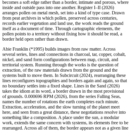
becomes a soft edge rather than a border, intimate and porous, where
inside and outside pass into one another. Register I–II (2026)
arranges pollen on metal mesh, set into a kind of type case. Drawn
from peat archives in which pollen, preserved across centuries,
records earlier vegetation and land use, the work reads the ground
itself as a document of time. Through cartographic elements, the
pollen points to a territory without fixing how it should be read, a
border held open rather than drawn.
Abie Franklin (*1995) builds images from raw matter. Across
several series, lines and connections in charcoal, tar, copper, cobalt,
nickel, and sand form configurations between map, circuit, and
territorial system. Running through the works is the question of
extraction, of the raw materials drawn from the ground and the
systems built to move them. In Subcircuit (2024), rearranging these
lines reconfigures topographies and borders again and again, so that
no boundary settles into a fixed shape. Lines in the Sand (2026)
takes the idiom at its word, a border drawn in the most provisional
of grounds. 0.000696 RPM (2026), from the series Falling Seas,
names the number of rotations the earth completes each minute.
Extraction, acceleration, and the slow turning of the planet meet
here, and seen from a great distance, these negotiations resolve into
something like a composition. A place under the sun, a modular
work, extends the same concern with systems, its elements free to be
rearranged. Across all of them, the border appears not as a given line