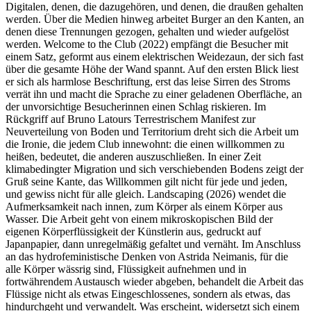
Digitalen, denen, die dazugehören, und denen, die draußen gehalten
werden. Über die Medien hinweg arbeitet Burger an den Kanten, an
denen diese Trennungen gezogen, gehalten und wieder aufgelöst
werden. Welcome to the Club (2022) empfängt die Besucher mit
einem Satz, geformt aus einem elektrischen Weidezaun, der sich fast
über die gesamte Höhe der Wand spannt. Auf den ersten Blick liest
er sich als harmlose Beschriftung, erst das leise Sirren des Stroms
verrät ihn und macht die Sprache zu einer geladenen Oberfläche, an
der unvorsichtige Besucherinnen einen Schlag riskieren. Im
Rückgriff auf Bruno Latours Terrestrischem Manifest zur
Neuverteilung von Boden und Territorium dreht sich die Arbeit um
die Ironie, die jedem Club innewohnt: die einen willkommen zu
heißen, bedeutet, die anderen auszuschließen. In einer Zeit
klimabedingter Migration und sich verschiebenden Bodens zeigt der
Gruß seine Kante, das Willkommen gilt nicht für jede und jeden,
und gewiss nicht für alle gleich. Landscaping (2026) wendet die
Aufmerksamkeit nach innen, zum Körper als einem Körper aus
Wasser. Die Arbeit geht von einem mikroskopischen Bild der
eigenen Körperflüssigkeit der Künstlerin aus, gedruckt auf
Japanpapier, dann unregelmäßig gefaltet und vernäht. Im Anschluss
an das hydrofeministische Denken von Astrida Neimanis, für die
alle Körper wässrig sind, Flüssigkeit aufnehmen und in
fortwährendem Austausch wieder abgeben, behandelt die Arbeit das
Flüssige nicht als etwas Eingeschlossenes, sondern als etwas, das
hindurchgeht und verwandelt. Was erscheint, widersetzt sich einem