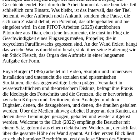
Geschichte endet. Erst durch die Arbeit kommt das nie benutzte Teil
schließlich zum Einsatz. Was bleibt, ist das Intervall, das der Titel
benennt, weder Aufbruch noch Ankunft, sondern eine Pause, die
sich zum Zustand dehnt, ein Potential, das offengehalten und nie
eingelöst wird. In den PITOT-Arbeiten (2025) durchbohren
Pitotrohre aus Titan, eben jene Instrumente, die einst im Flug die
Geschwindigkeit eines Flugzeugs maßen, Propeller, die in
recyceltem Paraffinwachs gegossen sind. An der Wand fixiert, hängt
das weiche Wachs durchbohrt herab, sinkt über seine Halterung wie
ein Stück Fleisch, das Organ des Auftriebs in einer langsamen
Aufgabe der Form.
Enya Burger (*1996) arbeitet mit Video, Skulptur und immersiver
Installation und untersucht die sozialen und epistemischen
Strukturen, die das gegenwärtige Leben prägen. Verankert in
wissenschaftlichem und theoretischem Diskurs, befragt ihre Praxis
die Ideologie des Fortschritts und die Grenzen, die er hervorbringt,
zwischen Körpern und Territorien, dem Analogen und dem
Digitalen, denen, die dazugehören, und denen, die draußen gehalten
werden. Über die Medien hinweg arbeitet Burger an den Kanten, an
denen diese Trennungen gezogen, gehalten und wieder aufgelöst
werden. Welcome to the Club (2022) empfängt die Besucher mit
einem Satz, geformt aus einem elektrischen Weidezaun, der sich fast
über die gesamte Höhe der Wand spannt. Auf den ersten Blick liest
er sich als harmlose Beschriftung, erst das leise Sirren des Stroms