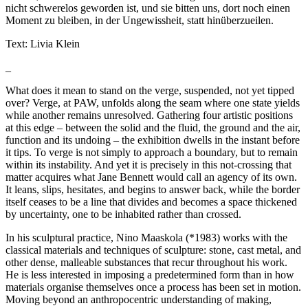
nicht schwerelos geworden ist, und sie bitten uns, dort noch einen
Moment zu bleiben, in der Ungewissheit, statt hinüberzueilen.
Text: Livia Klein
_
What does it mean to stand on the verge, suspended, not yet tipped
over? Verge, at PAW, unfolds along the seam where one state yields
while another remains unresolved. Gathering four artistic positions
at this edge – between the solid and the fluid, the ground and the air,
function and its undoing – the exhibition dwells in the instant before
it tips. To verge is not simply to approach a boundary, but to remain
within its instability. And yet it is precisely in this not-crossing that
matter acquires what Jane Bennett would call an agency of its own.
It leans, slips, hesitates, and begins to answer back, while the border
itself ceases to be a line that divides and becomes a space thickened
by uncertainty, one to be inhabited rather than crossed.
In his sculptural practice, Nino Maaskola (*1983) works with the
classical materials and techniques of sculpture: stone, cast metal, and
other dense, malleable substances that recur throughout his work.
He is less interested in imposing a predetermined form than in how
materials organise themselves once a process has been set in motion.
Moving beyond an anthropocentric understanding of making,