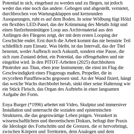
Potential in sich, eingebaut zu werden und zu fliegen, tat jedoch
weder das eine noch das andere. Gebogen und abgestellt, vernietet,
durchbrochen von Wartungsklappen und kreisrunden
Aussparungen, ruht es auf dem Boden. In seine Wölbung fügt Hölzl
ein flexibles LED-Panel, das der Krümmung des Metalls folgt und
einen fünfzehnminütigen Loop aus Archivmaterial aus den
Anfängen des Fliegens zeigt, der mit dem ersten Looping der
Geschichte endet. Erst durch die Arbeit kommt das nie benutzte Teil
schließlich zum Einsatz. Was bleibt, ist das Intervall, das der Titel
benennt, weder Aufbruch noch Ankunft, sondern eine Pause, die
sich zum Zustand dehnt, ein Potential, das offengehalten und nie
eingelöst wird. In den PITOT-Arbeiten (2025) durchbohren
Pitotrohre aus Titan, eben jene Instrumente, die einst im Flug die
Geschwindigkeit eines Flugzeugs maßen, Propeller, die in
recyceltem Paraffinwachs gegossen sind. An der Wand fixiert, hängt
das weiche Wachs durchbohrt herab, sinkt über seine Halterung wie
ein Stück Fleisch, das Organ des Auftriebs in einer langsamen
Aufgabe der Form.
Enya Burger (*1996) arbeitet mit Video, Skulptur und immersiver
Installation und untersucht die sozialen und epistemischen
Strukturen, die das gegenwärtige Leben prägen. Verankert in
wissenschaftlichem und theoretischem Diskurs, befragt ihre Praxis
die Ideologie des Fortschritts und die Grenzen, die er hervorbringt,
zwischen Körpern und Territorien, dem Analogen und dem