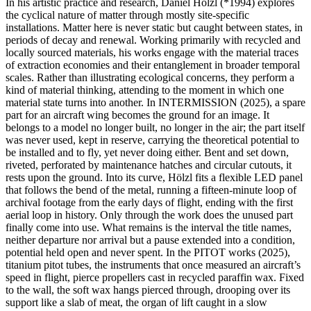
In his artistic practice and research, Daniel Hölzl (*1994) explores
the cyclical nature of matter through mostly site-specific
installations. Matter here is never static but caught between states, in
periods of decay and renewal. Working primarily with recycled and
locally sourced materials, his works engage with the material traces
of extraction economies and their entanglement in broader temporal
scales. Rather than illustrating ecological concerns, they perform a
kind of material thinking, attending to the moment in which one
material state turns into another. In INTERMISSION (2025), a spare
part for an aircraft wing becomes the ground for an image. It
belongs to a model no longer built, no longer in the air; the part itself
was never used, kept in reserve, carrying the theoretical potential to
be installed and to fly, yet never doing either. Bent and set down,
riveted, perforated by maintenance hatches and circular cutouts, it
rests upon the ground. Into its curve, Hölzl fits a flexible LED panel
that follows the bend of the metal, running a fifteen-minute loop of
archival footage from the early days of flight, ending with the first
aerial loop in history. Only through the work does the unused part
finally come into use. What remains is the interval the title names,
neither departure nor arrival but a pause extended into a condition,
potential held open and never spent. In the PITOT works (2025),
titanium pitot tubes, the instruments that once measured an aircraft’s
speed in flight, pierce propellers cast in recycled paraffin wax. Fixed
to the wall, the soft wax hangs pierced through, drooping over its
support like a slab of meat, the organ of lift caught in a slow