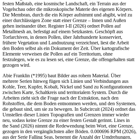
festen Maßstab, eine kosmische Landschaft, ein Terrain aus der
Vogelschau oder die mikroskopische Materie des eigenen Körpers.
Die Membran, durch die ein Körper aufnimmt und abgibt, wird zu
einer durchlässigen Zone statt einer Grenze – Innen und Außen
gehen ineinander über. Register I-II (2026) ordnet Pollen auf
Metallmesh an, befestigt auf einem Setzkasten. Geschöpft aus
Torfarchiven, in denen Pollen, über Jahrhunderte konserviert,
frühere Vegetation und Landnutzung verzeichnet, liest die Arbeit
den Boden selbst als ein Dokument der Zeit. Über kartografische
Elemente verweisen die Pollen auf ein Territorium, ohne
festzulegen, wie es zu lesen sei, eine Grenze, die offengehalten statt
gezogen wird.
Abie Franklin (*1995) baut Bilder aus rohem Material. Über
mehrere Serien hinweg fügen sich Linien und Verbindungen aus
Kohle, Teer, Kupfer, Kobalt, Nickel und Sand zu Konfigurationen
zwischen Karte, Schaltkreis und territorialem System. Durch die
Arbeiten zieht sich die Frage nach der Extraktion, nach den
Rohstoffen, die dem Boden entnommen werden, und den Systemen,
die gebaut sind, um sie zu bewegen. In Subcircuit (2024) ordnet das
Umstellen dieser Linien Topografien und Grenzen immer wieder
neu, sodass keine Grenze zu einer festen Gestalt gerinnt. Lines in
the Sand (2026) nimmt die Redewendung beim Wort, eine Grenze,
gezogen in den vergänglichsten aller Böden. 0.000696 RPM (2026),
aus der Serie Falling Seas, benennt die Anzahl der Umdrehungen,