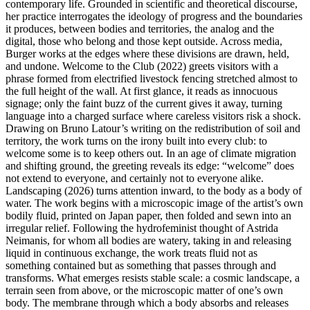
contemporary life. Grounded in scientific and theoretical discourse,
her practice interrogates the ideology of progress and the boundaries
it produces, between bodies and territories, the analog and the
digital, those who belong and those kept outside. Across media,
Burger works at the edges where these divisions are drawn, held,
and undone. Welcome to the Club (2022) greets visitors with a
phrase formed from electrified livestock fencing stretched almost to
the full height of the wall. At first glance, it reads as innocuous
signage; only the faint buzz of the current gives it away, turning
language into a charged surface where careless visitors risk a shock.
Drawing on Bruno Latour’s writing on the redistribution of soil and
territory, the work turns on the irony built into every club: to
welcome some is to keep others out. In an age of climate migration
and shifting ground, the greeting reveals its edge: “welcome” does
not extend to everyone, and certainly not to everyone alike.
Landscaping (2026) turns attention inward, to the body as a body of
water. The work begins with a microscopic image of the artist’s own
bodily fluid, printed on Japan paper, then folded and sewn into an
irregular relief. Following the hydrofeminist thought of Astrida
Neimanis, for whom all bodies are watery, taking in and releasing
liquid in continuous exchange, the work treats fluid not as
something contained but as something that passes through and
transforms. What emerges resists stable scale: a cosmic landscape, a
terrain seen from above, or the microscopic matter of one’s own
body. The membrane through which a body absorbs and releases