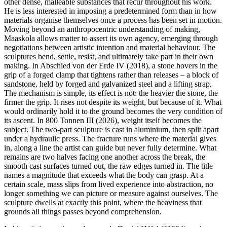
other dense, malleable substances that recur throughout his work.
He is less interested in imposing a predetermined form than in how
materials organise themselves once a process has been set in motion.
Moving beyond an anthropocentric understanding of making,
Maaskola allows matter to assert its own agency, emerging through
negotiations between artistic intention and material behaviour. The
sculptures bend, settle, resist, and ultimately take part in their own
making. In Abschied von der Erde IV (2018), a stone hovers in the
grip of a forged clamp that tightens rather than releases – a block of
sandstone, held by forged and galvanized steel and a lifting strap.
The mechanism is simple, its effect is not: the heavier the stone, the
firmer the grip. It rises not despite its weight, but because of it. What
would ordinarily hold it to the ground becomes the very condition of
its ascent. In 800 Tonnen III (2026), weight itself becomes the
subject. The two-part sculpture is cast in aluminium, then split apart
under a hydraulic press. The fracture runs where the material gives
in, along a line the artist can guide but never fully determine. What
remains are two halves facing one another across the break, the
smooth cast surfaces turned out, the raw edges turned in. The title
names a magnitude that exceeds what the body can grasp. At a
certain scale, mass slips from lived experience into abstraction, no
longer something we can picture or measure against ourselves. The
sculpture dwells at exactly this point, where the heaviness that
grounds all things passes beyond comprehension.