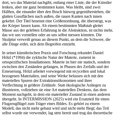
dort, wo das Material nachgibt, entlang einer Linie, die der Künstler
lenken, aber nie ganz bestimmen kann. Was bleibt, sind zwei
Hälften, die einander über den Bruch hinweg gegenüberstehen, die
glatten Gussflächen nach außen, die rauen Kanten nach innen
gekehrt. Der Titel benennt eine Größenordnung, die übersteigt, was
der Körper fassen kann. Ab einem bestimmten Maßstab gleitet
Masse aus der gelebten Erfahrung in die Abstraktion, ist nichts mehr,
das wir uns vorstellen oder an uns selbst messen könnten. Die
Skulptur verweilt genau an diesem Punkt, an dem die Schwere, die
alle Dinge erdet, sich dem Begreifen entzieht.
In seiner künstlerischen Praxis und Forschung erkundet Daniel
Hölzl (*1994) die zyklische Natur der Materie, zumeist in
ortsspezifischen Installationen. Materie ist hier nie statisch, sondern
zwischen den Zuständen gefangen, in Phasen des Zerfalls und der
Erneuerung. Hölzl arbeitet vorwiegend mit recycelten und lokal
bezogenen Materialien, und seine Werke befassen sich mit den
materiellen Spuren der Extraktionsökonomien und ihrer
Verflechtung in größere Zeitläufe. Statt ökologische Anliegen zu
illustrieren, vollziehen sie eine Art materiellen Denkens, das dem
Moment nachgeht, in dem ein materieller Zustand in einen anderen
übergeht. In INTERMISSION (2025) wird ein Ersatzteil für einen
Flugzeugflügel zum Träger eines Bildes. Es gehört zu einem
Modell, das nicht mehr gebaut wird und nicht mehr fliegt; das Teil
selbst wurde nie verwendet, lag stets bereit und trug das theoretische