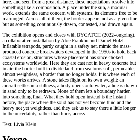
here, and seen from a great distance, these negotiations resolve into
something like a composition. A place under the sun, a modular
work, extends the same concern with systems, its elements free to be
rearranged. Across all of them, the border appears not as a given line
but as something continuously drawn, contested, and drawn again.
The exhibition opens and closes with BYCATCH (2022–ongoing),
a collaborative installation by Abie Franklin and Daniel Hölzl.
Inflatable tetrapods, partly caught in a safety net, mimic the mass-
produced concrete breakwaters developed in the 1950s to hold back
coastal erosion, structures whose placement has since choked
ecosystems worldwide. Here they are cast not in heavy concrete but
in air: the barrier built to divide land from sea turns soft, permeable,
almost weightless, a border that no longer holds. It is where each of
these works arrives. A stone takes flight on its own weight; an
aircraft settles into stillness; a body opens onto water; a line is drawn
in sand only to be redrawn. None of them lets a boundary harden
into something final. What they hold open instead is the instant
before, the place where the solid has not yet become fluid and the
heavy not yet weightless, and they ask us to stay there a little longer,
in the uncertainty, rather than hurry across.
Text: Livia Klein
Verge