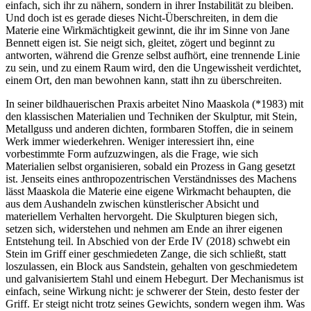
einfach, sich ihr zu nähern, sondern in ihrer Instabilität zu bleiben.
Und doch ist es gerade dieses Nicht-Überschreiten, in dem die
Materie eine Wirkmächtigkeit gewinnt, die ihr im Sinne von Jane
Bennett eigen ist. Sie neigt sich, gleitet, zögert und beginnt zu
antworten, während die Grenze selbst aufhört, eine trennende Linie
zu sein, und zu einem Raum wird, den die Ungewissheit verdichtet,
einem Ort, den man bewohnen kann, statt ihn zu überschreiten.
In seiner bildhauerischen Praxis arbeitet Nino Maaskola (*1983) mit
den klassischen Materialien und Techniken der Skulptur, mit Stein,
Metallguss und anderen dichten, formbaren Stoffen, die in seinem
Werk immer wiederkehren. Weniger interessiert ihn, eine
vorbestimmte Form aufzuzwingen, als die Frage, wie sich
Materialien selbst organisieren, sobald ein Prozess in Gang gesetzt
ist. Jenseits eines anthropozentrischen Verständnisses des Machens
lässt Maaskola die Materie eine eigene Wirkmacht behaupten, die
aus dem Aushandeln zwischen künstlerischer Absicht und
materiellem Verhalten hervorgeht. Die Skulpturen biegen sich,
setzen sich, widerstehen und nehmen am Ende an ihrer eigenen
Entstehung teil. In Abschied von der Erde IV (2018) schwebt ein
Stein im Griff einer geschmiedeten Zange, die sich schließt, statt
loszulassen, ein Block aus Sandstein, gehalten von geschmiedetem
und galvanisiertem Stahl und einem Hebegurt. Der Mechanismus ist
einfach, seine Wirkung nicht: je schwerer der Stein, desto fester der
Griff. Er steigt nicht trotz seines Gewichts, sondern wegen ihm. Was