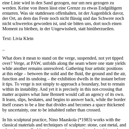
eine Linie wird in den Sand gezogen, nur um neu gezogen zu
werden. Keine von ihnen lässt eine Grenze zu etwas Endgültigem
erstarren. Was sie stattdessen offenhalten, ist der Augenblick davor,
der Ort, an dem das Feste noch nicht flüssig und das Schwere noch
nicht schwerelos geworden ist, und sie bitten uns, dort noch einen
Moment zu bleiben, in der Ungewissheit, statt hinüberzueilen.
Text: Livia Klein
_
What does it mean to stand on the verge, suspended, not yet tipped
over? Verge, at PAW, unfolds along the seam where one state yields
while another remains unresolved. Gathering four artistic positions
at this edge – between the solid and the fluid, the ground and the air,
function and its undoing – the exhibition dwells in the instant before
it tips. To verge is not simply to approach a boundary, but to remain
within its instability. And yet it is precisely in this not-crossing that
matter acquires what Jane Bennett would call an agency of its own.
It leans, slips, hesitates, and begins to answer back, while the border
itself ceases to be a line that divides and becomes a space thickened
by uncertainty, one to be inhabited rather than crossed.
In his sculptural practice, Nino Maaskola (*1983) works with the
classical materials and techniques of sculpture: stone, cast metal, and