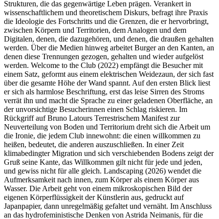
Strukturen, die das gegenwärtige Leben prägen. Verankert in
wissenschaftlichem und theoretischem Diskurs, befragt ihre Praxis
die Ideologie des Fortschritts und die Grenzen, die er hervorbringt,
zwischen Körpern und Territorien, dem Analogen und dem
Digitalen, denen, die dazugehören, und denen, die draußen gehalten
werden. Über die Medien hinweg arbeitet Burger an den Kanten, an
denen diese Trennungen gezogen, gehalten und wieder aufgelöst
werden. Welcome to the Club (2022) empfängt die Besucher mit
einem Satz, geformt aus einem elektrischen Weidezaun, der sich fast
über die gesamte Höhe der Wand spannt. Auf den ersten Blick liest
er sich als harmlose Beschriftung, erst das leise Sirren des Stroms
verrät ihn und macht die Sprache zu einer geladenen Oberfläche, an
der unvorsichtige Besucherinnen einen Schlag riskieren. Im
Rückgriff auf Bruno Latours Terrestrischem Manifest zur
Neuverteilung von Boden und Territorium dreht sich die Arbeit um
die Ironie, die jedem Club innewohnt: die einen willkommen zu
heißen, bedeutet, die anderen auszuschließen. In einer Zeit
klimabedingter Migration und sich verschiebenden Bodens zeigt der
Gruß seine Kante, das Willkommen gilt nicht für jede und jeden,
und gewiss nicht für alle gleich. Landscaping (2026) wendet die
Aufmerksamkeit nach innen, zum Körper als einem Körper aus
Wasser. Die Arbeit geht von einem mikroskopischen Bild der
eigenen Körperflüssigkeit der Künstlerin aus, gedruckt auf
Japanpapier, dann unregelmäßig gefaltet und vernäht. Im Anschluss
an das hydrofeministische Denken von Astrida Neimanis, für die