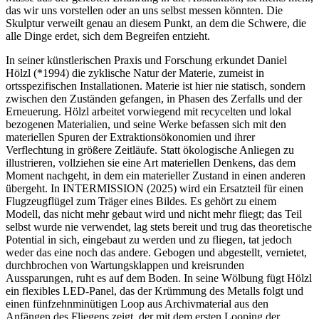
das wir uns vorstellen oder an uns selbst messen könnten. Die
Skulptur verweilt genau an diesem Punkt, an dem die Schwere, die
alle Dinge erdet, sich dem Begreifen entzieht.
In seiner künstlerischen Praxis und Forschung erkundet Daniel
Hölzl (*1994) die zyklische Natur der Materie, zumeist in
ortsspezifischen Installationen. Materie ist hier nie statisch, sondern
zwischen den Zuständen gefangen, in Phasen des Zerfalls und der
Erneuerung. Hölzl arbeitet vorwiegend mit recycelten und lokal
bezogenen Materialien, und seine Werke befassen sich mit den
materiellen Spuren der Extraktionsökonomien und ihrer
Verflechtung in größere Zeitläufe. Statt ökologische Anliegen zu
illustrieren, vollziehen sie eine Art materiellen Denkens, das dem
Moment nachgeht, in dem ein materieller Zustand in einen anderen
übergeht. In INTERMISSION (2025) wird ein Ersatzteil für einen
Flugzeugflügel zum Träger eines Bildes. Es gehört zu einem
Modell, das nicht mehr gebaut wird und nicht mehr fliegt; das Teil
selbst wurde nie verwendet, lag stets bereit und trug das theoretische
Potential in sich, eingebaut zu werden und zu fliegen, tat jedoch
weder das eine noch das andere. Gebogen und abgestellt, vernietet,
durchbrochen von Wartungsklappen und kreisrunden
Aussparungen, ruht es auf dem Boden. In seine Wölbung fügt Hölzl
ein flexibles LED-Panel, das der Krümmung des Metalls folgt und
einen fünfzehnminütigen Loop aus Archivmaterial aus den
Anfängen des Fliegens zeigt, der mit dem ersten Looping der