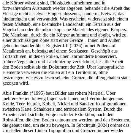
alle Körper wässrig sind, Flüssigkeit aufnehmen und in
fortwährendem Austausch wieder abgeben, behandelt die Arbeit das
Flüssige nicht als etwas Eingeschlossenes, sondern als etwas, das
hindurchgeht und verwandelt. Was erscheint, widersetzt sich einem
festen Maßstab, eine kosmische Landschaft, ein Terrain aus der
Vogelschau oder die mikroskopische Materie des eigenen Körpers.
Die Membran, durch die ein Körper aufnimmt und abgibt, wird zu
einer durchlässigen Zone statt einer Grenze – Innen und Außen
gehen ineinander über. Register I-II (2026) ordnet Pollen auf
Metallmesh an, befestigt auf einem Setzkasten. Geschöpft aus
Torfarchiven, in denen Pollen, über Jahrhunderte konserviert,
frühere Vegetation und Landnutzung verzeichnet, liest die Arbeit
den Boden selbst als ein Dokument der Zeit. Über kartografische
Elemente verweisen die Pollen auf ein Territorium, ohne
festzulegen, wie es zu lesen sei, eine Grenze, die offengehalten statt
gezogen wird.
Abie Franklin (*1995) baut Bilder aus rohem Material. Über
mehrere Serien hinweg fügen sich Linien und Verbindungen aus
Kohle, Teer, Kupfer, Kobalt, Nickel und Sand zu Konfigurationen
zwischen Karte, Schaltkreis und territorialem System. Durch die
Arbeiten zieht sich die Frage nach der Extraktion, nach den
Rohstoffen, die dem Boden entnommen werden, und den Systemen,
die gebaut sind, um sie zu bewegen. In Subcircuit (2024) ordnet das
Umstellen dieser Linien Topografien und Grenzen immer wieder