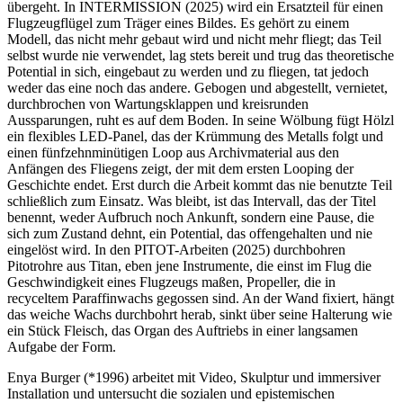
übergeht. In INTERMISSION (2025) wird ein Ersatzteil für einen
Flugzeugflügel zum Träger eines Bildes. Es gehört zu einem
Modell, das nicht mehr gebaut wird und nicht mehr fliegt; das Teil
selbst wurde nie verwendet, lag stets bereit und trug das theoretische
Potential in sich, eingebaut zu werden und zu fliegen, tat jedoch
weder das eine noch das andere. Gebogen und abgestellt, vernietet,
durchbrochen von Wartungsklappen und kreisrunden
Aussparungen, ruht es auf dem Boden. In seine Wölbung fügt Hölzl
ein flexibles LED-Panel, das der Krümmung des Metalls folgt und
einen fünfzehnminütigen Loop aus Archivmaterial aus den
Anfängen des Fliegens zeigt, der mit dem ersten Looping der
Geschichte endet. Erst durch die Arbeit kommt das nie benutzte Teil
schließlich zum Einsatz. Was bleibt, ist das Intervall, das der Titel
benennt, weder Aufbruch noch Ankunft, sondern eine Pause, die
sich zum Zustand dehnt, ein Potential, das offengehalten und nie
eingelöst wird. In den PITOT-Arbeiten (2025) durchbohren
Pitotrohre aus Titan, eben jene Instrumente, die einst im Flug die
Geschwindigkeit eines Flugzeugs maßen, Propeller, die in
recyceltem Paraffinwachs gegossen sind. An der Wand fixiert, hängt
das weiche Wachs durchbohrt herab, sinkt über seine Halterung wie
ein Stück Fleisch, das Organ des Auftriebs in einer langsamen
Aufgabe der Form.
Enya Burger (*1996) arbeitet mit Video, Skulptur und immersiver
Installation und untersucht die sozialen und epistemischen