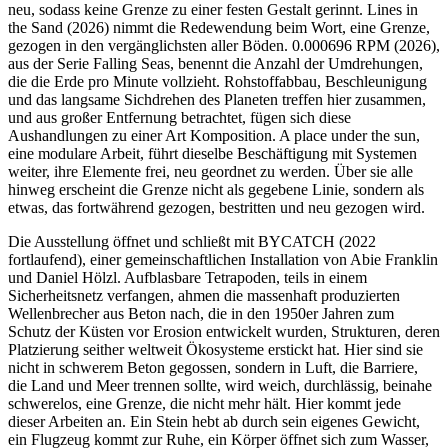
neu, sodass keine Grenze zu einer festen Gestalt gerinnt. Lines in
the Sand (2026) nimmt die Redewendung beim Wort, eine Grenze,
gezogen in den vergänglichsten aller Böden. 0.000696 RPM (2026),
aus der Serie Falling Seas, benennt die Anzahl der Umdrehungen,
die die Erde pro Minute vollzieht. Rohstoffabbau, Beschleunigung
und das langsame Sichdrehen des Planeten treffen hier zusammen,
und aus großer Entfernung betrachtet, fügen sich diese
Aushandlungen zu einer Art Komposition. A place under the sun,
eine modulare Arbeit, führt dieselbe Beschäftigung mit Systemen
weiter, ihre Elemente frei, neu geordnet zu werden. Über sie alle
hinweg erscheint die Grenze nicht als gegebene Linie, sondern als
etwas, das fortwährend gezogen, bestritten und neu gezogen wird.
Die Ausstellung öffnet und schließt mit BYCATCH (2022
fortlaufend), einer gemeinschaftlichen Installation von Abie Franklin
und Daniel Hölzl. Aufblasbare Tetrapoden, teils in einem
Sicherheitsnetz verfangen, ahmen die massenhaft produzierten
Wellenbrecher aus Beton nach, die in den 1950er Jahren zum
Schutz der Küsten vor Erosion entwickelt wurden, Strukturen, deren
Platzierung seither weltweit Ökosysteme erstickt hat. Hier sind sie
nicht in schwerem Beton gegossen, sondern in Luft, die Barriere,
die Land und Meer trennen sollte, wird weich, durchlässig, beinahe
schwerelos, eine Grenze, die nicht mehr hält. Hier kommt jede
dieser Arbeiten an. Ein Stein hebt ab durch sein eigenes Gewicht,
ein Flugzeug kommt zur Ruhe, ein Körper öffnet sich zum Wasser,