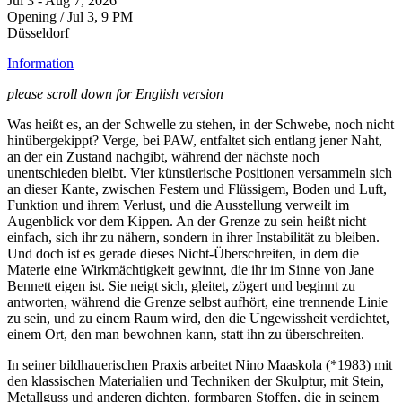
Jul 3 - Aug 7, 2026
Opening / Jul 3, 9 PM
Düsseldorf
Information
please scroll down for English version
Was heißt es, an der Schwelle zu stehen, in der Schwebe, noch nicht
hinübergekippt? Verge, bei PAW, entfaltet sich entlang jener Naht,
an der ein Zustand nachgibt, während der nächste noch
unentschieden bleibt. Vier künstlerische Positionen versammeln sich
an dieser Kante, zwischen Festem und Flüssigem, Boden und Luft,
Funktion und ihrem Verlust, und die Ausstellung verweilt im
Augenblick vor dem Kippen. An der Grenze zu sein heißt nicht
einfach, sich ihr zu nähern, sondern in ihrer Instabilität zu bleiben.
Und doch ist es gerade dieses Nicht-Überschreiten, in dem die
Materie eine Wirkmächtigkeit gewinnt, die ihr im Sinne von Jane
Bennett eigen ist. Sie neigt sich, gleitet, zögert und beginnt zu
antworten, während die Grenze selbst aufhört, eine trennende Linie
zu sein, und zu einem Raum wird, den die Ungewissheit verdichtet,
einem Ort, den man bewohnen kann, statt ihn zu überschreiten.
In seiner bildhauerischen Praxis arbeitet Nino Maaskola (*1983) mit
den klassischen Materialien und Techniken der Skulptur, mit Stein,
Metallguss und anderen dichten, formbaren Stoffen, die in seinem