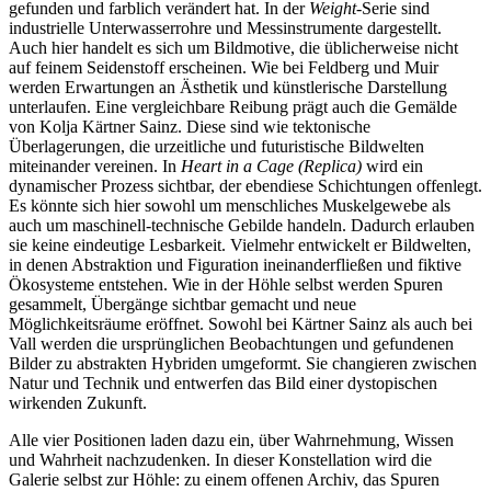
gefunden und farblich verändert hat. In der
Weight
-Serie sind
industrielle Unterwasserrohre und Messinstrumente dargestellt.
Auch hier handelt es sich um Bildmotive, die üblicherweise nicht
auf feinem Seidenstoff erscheinen. Wie bei Feldberg und Muir
werden Erwartungen an Ästhetik und künstlerische Darstellung
unterlaufen. Eine vergleichbare Reibung prägt auch die Gemälde
von Kolja Kärtner Sainz. Diese sind wie tektonische
Überlagerungen, die urzeitliche und futuristische Bildwelten
miteinander vereinen. In
Heart in a Cage (Replica)
wird ein
dynamischer Prozess sichtbar, der ebendiese Schichtungen offenlegt.
Es könnte sich hier sowohl um menschliches Muskelgewebe als
auch um maschinell-technische Gebilde handeln. Dadurch erlauben
sie keine eindeutige Lesbarkeit. Vielmehr entwickelt er Bildwelten,
in denen Abstraktion und Figuration ineinanderfließen und fiktive
Ökosysteme entstehen. Wie in der Höhle selbst werden Spuren
gesammelt, Übergänge sichtbar gemacht und neue
Möglichkeitsräume eröffnet. Sowohl bei Kärtner Sainz als auch bei
Vall werden die ursprünglichen Beobachtungen und gefundenen
Bilder zu abstrakten Hybriden umgeformt. Sie changieren zwischen
Natur und Technik und entwerfen das Bild einer dystopischen
wirkenden Zukunft.
Alle vier Positionen laden dazu ein, über Wahrnehmung, Wissen
und Wahrheit nachzudenken. In dieser Konstellation wird die
Galerie selbst zur Höhle: zu einem offenen Archiv, das Spuren