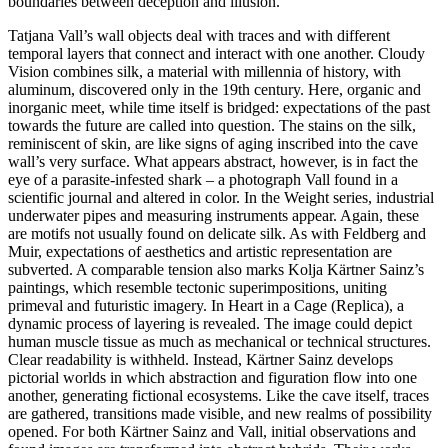
boundaries between deception and illusion.
Tatjana Vall’s wall objects deal with traces and with different
temporal layers that connect and interact with one another. Cloudy
Vision combines silk, a material with millennia of history, with
aluminum, discovered only in the 19th century. Here, organic and
inorganic meet, while time itself is bridged: expectations of the past
towards the future are called into question. The stains on the silk,
reminiscent of skin, are like signs of aging inscribed into the cave
wall’s very surface. What appears abstract, however, is in fact the
eye of a parasite-infested shark – a photograph Vall found in a
scientific journal and altered in color. In the Weight series, industrial
underwater pipes and measuring instruments appear. Again, these
are motifs not usually found on delicate silk. As with Feldberg and
Muir, expectations of aesthetics and artistic representation are
subverted. A comparable tension also marks Kolja Kärtner Sainz’s
paintings, which resemble tectonic superimpositions, uniting
primeval and futuristic imagery. In Heart in a Cage (Replica), a
dynamic process of layering is revealed. The image could depict
human muscle tissue as much as mechanical or technical structures.
Clear readability is withheld. Instead, Kärtner Sainz develops
pictorial worlds in which abstraction and figuration flow into one
another, generating fictional ecosystems. Like the cave itself, traces
are gathered, transitions made visible, and new realms of possibility
opened. For both Kärtner Sainz and Vall, initial observations and