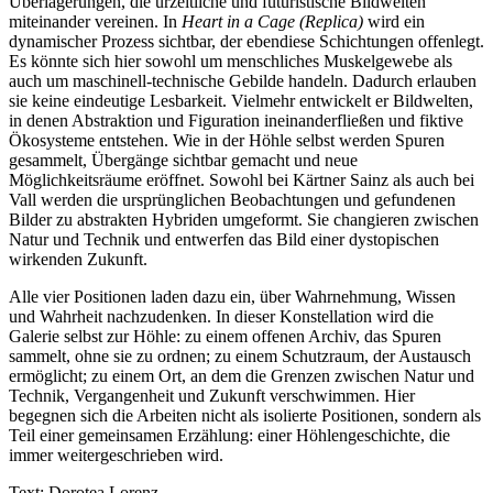
Überlagerungen, die urzeitliche und futuristische Bildwelten
miteinander vereinen. In
Heart in a Cage (Replica)
wird ein
dynamischer Prozess sichtbar, der ebendiese Schichtungen offenlegt.
Es könnte sich hier sowohl um menschliches Muskelgewebe als
auch um maschinell-technische Gebilde handeln. Dadurch erlauben
sie keine eindeutige Lesbarkeit. Vielmehr entwickelt er Bildwelten,
in denen Abstraktion und Figuration ineinanderfließen und fiktive
Ökosysteme entstehen. Wie in der Höhle selbst werden Spuren
gesammelt, Übergänge sichtbar gemacht und neue
Möglichkeitsräume eröffnet. Sowohl bei Kärtner Sainz als auch bei
Vall werden die ursprünglichen Beobachtungen und gefundenen
Bilder zu abstrakten Hybriden umgeformt. Sie changieren zwischen
Natur und Technik und entwerfen das Bild einer dystopischen
wirkenden Zukunft.
Alle vier Positionen laden dazu ein, über Wahrnehmung, Wissen
und Wahrheit nachzudenken. In dieser Konstellation wird die
Galerie selbst zur Höhle: zu einem offenen Archiv, das Spuren
sammelt, ohne sie zu ordnen; zu einem Schutzraum, der Austausch
ermöglicht; zu einem Ort, an dem die Grenzen zwischen Natur und
Technik, Vergangenheit und Zukunft verschwimmen. Hier
begegnen sich die Arbeiten nicht als isolierte Positionen, sondern als
Teil einer gemeinsamen Erzählung: einer Höhlengeschichte, die
immer weitergeschrieben wird.
Text: Dorotea Lorenz