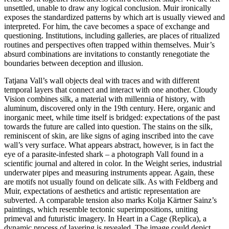
unsettled, unable to draw any logical conclusion. Muir ironically
exposes the standardized patterns by which art is usually viewed and
interpreted. For him, the cave becomes a space of exchange and
questioning. Institutions, including galleries, are places of ritualized
routines and perspectives often trapped within themselves. Muir’s
absurd combinations are invitations to constantly renegotiate the
boundaries between deception and illusion.
Tatjana Vall’s wall objects deal with traces and with different
temporal layers that connect and interact with one another. Cloudy
Vision combines silk, a material with millennia of history, with
aluminum, discovered only in the 19th century. Here, organic and
inorganic meet, while time itself is bridged: expectations of the past
towards the future are called into question. The stains on the silk,
reminiscent of skin, are like signs of aging inscribed into the cave
wall’s very surface. What appears abstract, however, is in fact the
eye of a parasite-infested shark – a photograph Vall found in a
scientific journal and altered in color. In the Weight series, industrial
underwater pipes and measuring instruments appear. Again, these
are motifs not usually found on delicate silk. As with Feldberg and
Muir, expectations of aesthetics and artistic representation are
subverted. A comparable tension also marks Kolja Kärtner Sainz’s
paintings, which resemble tectonic superimpositions, uniting
primeval and futuristic imagery. In Heart in a Cage (Replica), a
dynamic process of layering is revealed. The image could depict