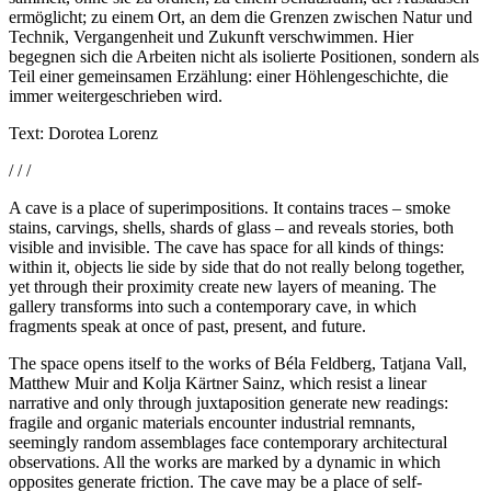
ermöglicht; zu einem Ort, an dem die Grenzen zwischen Natur und
Technik, Vergangenheit und Zukunft verschwimmen. Hier
begegnen sich die Arbeiten nicht als isolierte Positionen, sondern als
Teil einer gemeinsamen Erzählung: einer Höhlengeschichte, die
immer weitergeschrieben wird.
Text: Dorotea Lorenz
/ / /
A cave is a place of superimpositions. It contains traces – smoke
stains, carvings, shells, shards of glass – and reveals stories, both
visible and invisible. The cave has space for all kinds of things:
within it, objects lie side by side that do not really belong together,
yet through their proximity create new layers of meaning. The
gallery transforms into such a contemporary cave, in which
fragments speak at once of past, present, and future.
The space opens itself to the works of Béla Feldberg, Tatjana Vall,
Matthew Muir and Kolja Kärtner Sainz, which resist a linear
narrative and only through juxtaposition generate new readings:
fragile and organic materials encounter industrial remnants,
seemingly random assemblages face contemporary architectural
observations. All the works are marked by a dynamic in which
opposites generate friction. The cave may be a place of self-