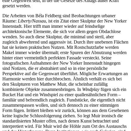
eine Gegenwelt sein, in der die Gesetze des Alltags außer Kraft
gesetzt werden.
Die Arbeiten von Béla Feldberg sind Beobachtungen urbaner
Räume:
Liberty/Nassau
, ist ein Zitat einer Skulptur der New Yorker
Innenstadt. Hier trifft man immer wieder auf feindselige
architektonische Elemente, die sich vor allem gegen Obdachlose
wenden. So auch diese Skulptur, die minimal und steril, aber
zugleich abwehrend und aggressiv ist. Durch ihre unebenen Flächen
hat sie keinen praktischen Nutzen. Mit Rostschutzfarbe werden
Makel immer wieder übermalt; erste Spuren der Abnutzung werden
hinter einer vermeintlich perfekten Fassade versteckt. Seine
fotografischen Aufnahmen der New Yorker Innenstadt hingegen
sind Notizen, die er abstrahiert und so in eine persönliche
Perspektive auf die Gegenwart überführt. Mögliche Erwartungen an
Harmonie werden hier durchbrochen. Ähnlich verhält es sich bei
den Skulpturen von Matthew Muir, die scheinbar zufällig
kombinierte Objekte zusammenbringen. In
Windplay
fügen sich ein
Bucket Hat und ein Windspiel zu einer quallenähnlichen Form –
familiär und befremdlich zugleich. Fundstücke, die eigentlich nicht
zusammenpassen wollen, und sich dennoch zu einer stimmigen
Form fügen. Irritiert bleiben wir zurück, können aus dem Gesehenen
keine logische Schlussfolgerung ziehen. So legt Muir ironisch die
standardisierten Muster offen, nach denen Kunst betrachtet und
interpretiert wird. Für Muir wird die Höhle zum Ort des Austauschs