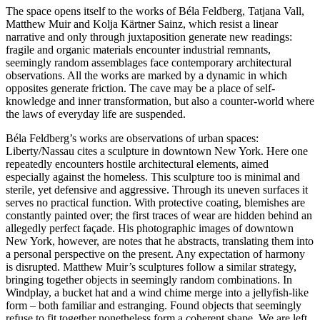
The space opens itself to the works of Béla Feldberg, Tatjana Vall,
Matthew Muir and Kolja Kärtner Sainz, which resist a linear
narrative and only through juxtaposition generate new readings:
fragile and organic materials encounter industrial remnants,
seemingly random assemblages face contemporary architectural
observations. All the works are marked by a dynamic in which
opposites generate friction. The cave may be a place of self-
knowledge and inner transformation, but also a counter-world where
the laws of everyday life are suspended.
Béla Feldberg’s works are observations of urban spaces:
Liberty/Nassau cites a sculpture in downtown New York. Here one
repeatedly encounters hostile architectural elements, aimed
especially against the homeless. This sculpture too is minimal and
sterile, yet defensive and aggressive. Through its uneven surfaces it
serves no practical function. With protective coating, blemishes are
constantly painted over; the first traces of wear are hidden behind an
allegedly perfect façade. His photographic images of downtown
New York, however, are notes that he abstracts, translating them into
a personal perspective on the present. Any expectation of harmony
is disrupted. Matthew Muir’s sculptures follow a similar strategy,
bringing together objects in seemingly random combinations. In
Windplay, a bucket hat and a wind chime merge into a jellyfish-like
form – both familiar and estranging. Found objects that seemingly
refuse to fit together nonetheless form a coherent shape. We are left