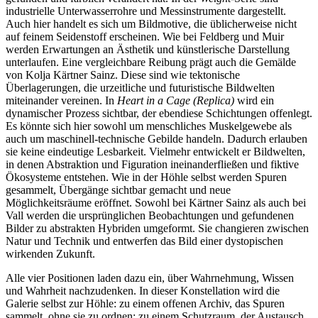
industrielle Unterwasserrohre und Messinstrumente dargestellt.
Auch hier handelt es sich um Bildmotive, die üblicherweise nicht
auf feinem Seidenstoff erscheinen. Wie bei Feldberg und Muir
werden Erwartungen an Ästhetik und künstlerische Darstellung
unterlaufen. Eine vergleichbare Reibung prägt auch die Gemälde
von Kolja Kärtner Sainz. Diese sind wie tektonische
Überlagerungen, die urzeitliche und futuristische Bildwelten
miteinander vereinen. In
Heart in a Cage (Replica)
wird ein
dynamischer Prozess sichtbar, der ebendiese Schichtungen offenlegt.
Es könnte sich hier sowohl um menschliches Muskelgewebe als
auch um maschinell-technische Gebilde handeln. Dadurch erlauben
sie keine eindeutige Lesbarkeit. Vielmehr entwickelt er Bildwelten,
in denen Abstraktion und Figuration ineinanderfließen und fiktive
Ökosysteme entstehen. Wie in der Höhle selbst werden Spuren
gesammelt, Übergänge sichtbar gemacht und neue
Möglichkeitsräume eröffnet. Sowohl bei Kärtner Sainz als auch bei
Vall werden die ursprünglichen Beobachtungen und gefundenen
Bilder zu abstrakten Hybriden umgeformt. Sie changieren zwischen
Natur und Technik und entwerfen das Bild einer dystopischen
wirkenden Zukunft.
Alle vier Positionen laden dazu ein, über Wahrnehmung, Wissen
und Wahrheit nachzudenken. In dieser Konstellation wird die
Galerie selbst zur Höhle: zu einem offenen Archiv, das Spuren
sammelt, ohne sie zu ordnen; zu einem Schutzraum, der Austausch