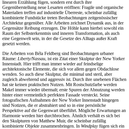
linearen Erzählung fügen, sondern erst durch ihre
Gegenüberstellung neue Lesarten eröffnen: Fragile und organische
Materialien treffen auf industrielle Überreste, scheinbar zufällig
kombinierte Fundstücke treten Beobachtungen zeitgenössischer
Architektur gegenüber. Alle Arbeiten zeichnet Dynamik aus, in der
Gegensätze Reibung erzeugen. Die Höhle kann hierbei sowohl ein
Raum der Selbsterkenntnis und inneren Transformation, als auch
eine Gegenwelt sein, in der die Gesetze des Alltags außer Kraft
gesetzt werden.
Die Arbeiten von Béla Feldberg sind Beobachtungen urbaner
Räume:
Liberty/Nassau
, ist ein Zitat einer Skulptur der New Yorker
Innenstadt. Hier trifft man immer wieder auf feindselige
architektonische Elemente, die sich vor allem gegen Obdachlose
wenden. So auch diese Skulptur, die minimal und steril, aber
zugleich abwehrend und aggressiv ist. Durch ihre unebenen Flächen
hat sie keinen praktischen Nutzen. Mit Rostschutzfarbe werden
Makel immer wieder übermalt; erste Spuren der Abnutzung werden
hinter einer vermeintlich perfekten Fassade versteckt. Seine
fotografischen Aufnahmen der New Yorker Innenstadt hingegen
sind Notizen, die er abstrahiert und so in eine persönliche
Perspektive auf die Gegenwart überführt. Mögliche Erwartungen an
Harmonie werden hier durchbrochen. Ähnlich verhält es sich bei
den Skulpturen von Matthew Muir, die scheinbar zufällig
kombinierte Objekte zusammenbringen. In
Windplay
fügen sich ein