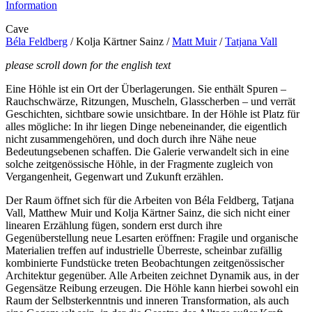
Information
Cave
Béla Feldberg
/ Kolja Kärtner Sainz /
Matt Muir
/
Tatjana Vall
please scroll down for the english text
Eine Höhle ist ein Ort der Überlagerungen. Sie enthält Spuren –
Rauchschwärze, Ritzungen, Muscheln, Glasscherben – und verrät
Geschichten, sichtbare sowie unsichtbare. In der Höhle ist Platz für
alles mögliche: In ihr liegen Dinge nebeneinander, die eigentlich
nicht zusammengehören, und doch durch ihre Nähe neue
Bedeutungsebenen schaffen. Die Galerie verwandelt sich in eine
solche zeitgenössische Höhle, in der Fragmente zugleich von
Vergangenheit, Gegenwart und Zukunft erzählen.
Der Raum öffnet sich für die Arbeiten von Béla Feldberg, Tatjana
Vall, Matthew Muir und Kolja Kärtner Sainz, die sich nicht einer
linearen Erzählung fügen, sondern erst durch ihre
Gegenüberstellung neue Lesarten eröffnen: Fragile und organische
Materialien treffen auf industrielle Überreste, scheinbar zufällig
kombinierte Fundstücke treten Beobachtungen zeitgenössischer
Architektur gegenüber. Alle Arbeiten zeichnet Dynamik aus, in der
Gegensätze Reibung erzeugen. Die Höhle kann hierbei sowohl ein
Raum der Selbsterkenntnis und inneren Transformation, als auch