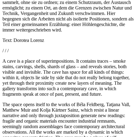
sammelt, ohne sie zu ordnen; zu einem Schutzraum, der Austausch
ermöglicht; zu einem Ort, an dem die Grenzen zwischen Natur und
Technik, Vergangenheit und Zukunft verschwimmen. Hier
begegnen sich die Arbeiten nicht als isolierte Positionen, sondern als
Teil einer gemeinsamen Erzählung: einer Höhlengeschichte, die
immer weitergeschrieben wird.
Text: Dorotea Lorenz
/ / /
A cave is a place of superimpositions. It contains traces – smoke
stains, carvings, shells, shards of glass – and reveals stories, both
visible and invisible. The cave has space for all kinds of things:
within it, objects lie side by side that do not really belong together,
yet through their proximity create new layers of meaning. The
gallery transforms into such a contemporary cave, in which
fragments speak at once of past, present, and future.
The space opens itself to the works of Béla Feldberg, Tatjana Vall,
Matthew Muir and Kolja Kärtner Sainz, which resist a linear
narrative and only through juxtaposition generate new readings:
fragile and organic materials encounter industrial remnants,
seemingly random assemblages face contemporary architectural
observations. All the works are marked by a dynamic in which