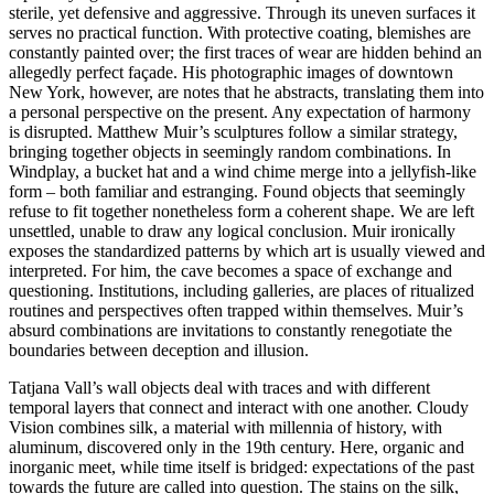
sterile, yet defensive and aggressive. Through its uneven surfaces it
serves no practical function. With protective coating, blemishes are
constantly painted over; the first traces of wear are hidden behind an
allegedly perfect façade. His photographic images of downtown
New York, however, are notes that he abstracts, translating them into
a personal perspective on the present. Any expectation of harmony
is disrupted. Matthew Muir’s sculptures follow a similar strategy,
bringing together objects in seemingly random combinations. In
Windplay, a bucket hat and a wind chime merge into a jellyfish-like
form – both familiar and estranging. Found objects that seemingly
refuse to fit together nonetheless form a coherent shape. We are left
unsettled, unable to draw any logical conclusion. Muir ironically
exposes the standardized patterns by which art is usually viewed and
interpreted. For him, the cave becomes a space of exchange and
questioning. Institutions, including galleries, are places of ritualized
routines and perspectives often trapped within themselves. Muir’s
absurd combinations are invitations to constantly renegotiate the
boundaries between deception and illusion.
Tatjana Vall’s wall objects deal with traces and with different
temporal layers that connect and interact with one another. Cloudy
Vision combines silk, a material with millennia of history, with
aluminum, discovered only in the 19th century. Here, organic and
inorganic meet, while time itself is bridged: expectations of the past
towards the future are called into question. The stains on the silk,