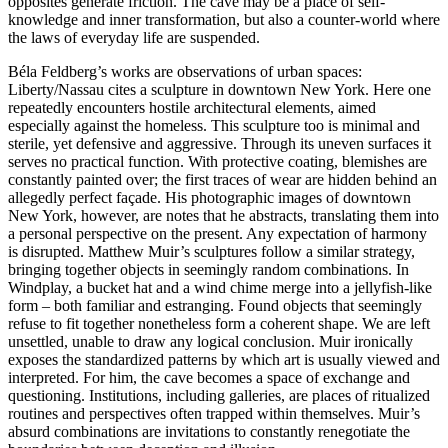
opposites generate friction. The cave may be a place of self-
knowledge and inner transformation, but also a counter-world where
the laws of everyday life are suspended.
Béla Feldberg’s works are observations of urban spaces:
Liberty/Nassau cites a sculpture in downtown New York. Here one
repeatedly encounters hostile architectural elements, aimed
especially against the homeless. This sculpture too is minimal and
sterile, yet defensive and aggressive. Through its uneven surfaces it
serves no practical function. With protective coating, blemishes are
constantly painted over; the first traces of wear are hidden behind an
allegedly perfect façade. His photographic images of downtown
New York, however, are notes that he abstracts, translating them into
a personal perspective on the present. Any expectation of harmony
is disrupted. Matthew Muir’s sculptures follow a similar strategy,
bringing together objects in seemingly random combinations. In
Windplay, a bucket hat and a wind chime merge into a jellyfish-like
form – both familiar and estranging. Found objects that seemingly
refuse to fit together nonetheless form a coherent shape. We are left
unsettled, unable to draw any logical conclusion. Muir ironically
exposes the standardized patterns by which art is usually viewed and
interpreted. For him, the cave becomes a space of exchange and
questioning. Institutions, including galleries, are places of ritualized
routines and perspectives often trapped within themselves. Muir’s
absurd combinations are invitations to constantly renegotiate the