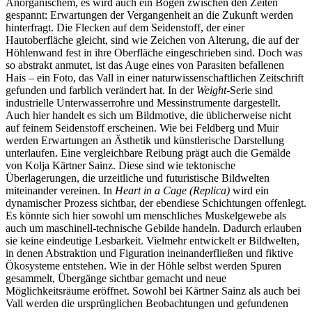
Anorganischem, es wird auch ein Bogen zwischen den Zeiten
gespannt: Erwartungen der Vergangenheit an die Zukunft werden
hinterfragt. Die Flecken auf dem Seidenstoff, der einer
Hautoberfläche gleicht, sind wie Zeichen von Alterung, die auf der
Höhlenwand fest in ihre Oberfläche eingeschrieben sind. Doch was
so abstrakt anmutet, ist das Auge eines von Parasiten befallenen
Hais – ein Foto, das Vall in einer naturwissenschaftlichen Zeitschrift
gefunden und farblich verändert hat. In der
Weight
-Serie sind
industrielle Unterwasserrohre und Messinstrumente dargestellt.
Auch hier handelt es sich um Bildmotive, die üblicherweise nicht
auf feinem Seidenstoff erscheinen. Wie bei Feldberg und Muir
werden Erwartungen an Ästhetik und künstlerische Darstellung
unterlaufen. Eine vergleichbare Reibung prägt auch die Gemälde
von Kolja Kärtner Sainz. Diese sind wie tektonische
Überlagerungen, die urzeitliche und futuristische Bildwelten
miteinander vereinen. In
Heart in a Cage (Replica)
wird ein
dynamischer Prozess sichtbar, der ebendiese Schichtungen offenlegt.
Es könnte sich hier sowohl um menschliches Muskelgewebe als
auch um maschinell-technische Gebilde handeln. Dadurch erlauben
sie keine eindeutige Lesbarkeit. Vielmehr entwickelt er Bildwelten,
in denen Abstraktion und Figuration ineinanderfließen und fiktive
Ökosysteme entstehen. Wie in der Höhle selbst werden Spuren
gesammelt, Übergänge sichtbar gemacht und neue
Möglichkeitsräume eröffnet. Sowohl bei Kärtner Sainz als auch bei
Vall werden die ursprünglichen Beobachtungen und gefundenen