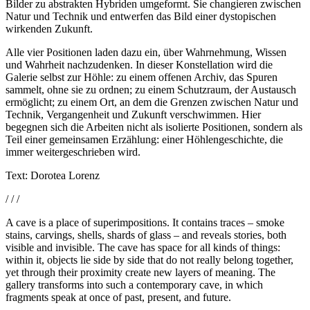
Bilder zu abstrakten Hybriden umgeformt. Sie changieren zwischen
Natur und Technik und entwerfen das Bild einer dystopischen
wirkenden Zukunft.
Alle vier Positionen laden dazu ein, über Wahrnehmung, Wissen
und Wahrheit nachzudenken. In dieser Konstellation wird die
Galerie selbst zur Höhle: zu einem offenen Archiv, das Spuren
sammelt, ohne sie zu ordnen; zu einem Schutzraum, der Austausch
ermöglicht; zu einem Ort, an dem die Grenzen zwischen Natur und
Technik, Vergangenheit und Zukunft verschwimmen. Hier
begegnen sich die Arbeiten nicht als isolierte Positionen, sondern als
Teil einer gemeinsamen Erzählung: einer Höhlengeschichte, die
immer weitergeschrieben wird.
Text: Dorotea Lorenz
/ / /
A cave is a place of superimpositions. It contains traces – smoke
stains, carvings, shells, shards of glass – and reveals stories, both
visible and invisible. The cave has space for all kinds of things:
within it, objects lie side by side that do not really belong together,
yet through their proximity create new layers of meaning. The
gallery transforms into such a contemporary cave, in which
fragments speak at once of past, present, and future.