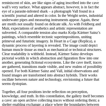
reminiscent of skin, are like signs of aging inscribed into the cave
wall’s very surface. What appears abstract, however, is in fact the
eye of a parasite-infested shark – a photograph Vall found in a
scientific journal and altered in color. In the Weight series, industrial
underwater pipes and measuring instruments appear. Again, these
are motifs not usually found on delicate silk. As with Feldberg and
Muir, expectations of aesthetics and artistic representation are
subverted. A comparable tension also marks Kolja Kärtner Sainz’s
paintings, which resemble tectonic superimpositions, uniting
primeval and futuristic imagery. In Heart in a Cage (Replica), a
dynamic process of layering is revealed. The image could depict
human muscle tissue as much as mechanical or technical structures.
Clear readability is withheld. Instead, Kärtner Sainz develops
pictorial worlds in which abstraction and figuration flow into one
another, generating fictional ecosystems. Like the cave itself, traces
are gathered, transitions made visible, and new realms of possibility
opened. For both Kärtner Sainz and Vall, initial observations and
found images are transformed into abstract hybrids. Their works
oscillate between nature and technology, envisioning a future that
seems dystopian.
Together, all four positions invite reflection on perception,
knowledge, and truth. In this constellation, the gallery itself becomes
a cave: an open archive collecting traces without ordering them; a
shelter enabling exchange; a place where the boundaries between