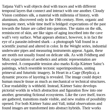
Tatjana Vall’s wall objects deal with traces and with different
temporal layers that connect and interact with one another. Cloudy
Vision combines silk, a material with millennia of history, with
aluminum, discovered only in the 19th century. Here, organic and
inorganic meet, while time itself is bridged: expectations of the past
towards the future are called into question. The stains on the silk,
reminiscent of skin, are like signs of aging inscribed into the cave
wall’s very surface. What appears abstract, however, is in fact the
eye of a parasite-infested shark – a photograph Vall found in a
scientific journal and altered in color. In the Weight series, industrial
underwater pipes and measuring instruments appear. Again, these
are motifs not usually found on delicate silk. As with Feldberg and
Muir, expectations of aesthetics and artistic representation are
subverted. A comparable tension also marks Kolja Kärtner Sainz’s
paintings, which resemble tectonic superimpositions, uniting
primeval and futuristic imagery. In Heart in a Cage (Replica), a
dynamic process of layering is revealed. The image could depict
human muscle tissue as much as mechanical or technical structures.
Clear readability is withheld. Instead, Kärtner Sainz develops
pictorial worlds in which abstraction and figuration flow into one
another, generating fictional ecosystems. Like the cave itself, traces
are gathered, transitions made visible, and new realms of possibility
opened. For both Kärtner Sainz and Vall, initial observations and
found images are transformed into abstract hybrids. Their works