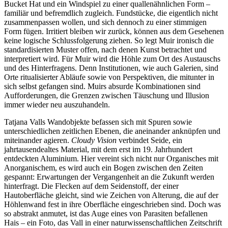
Bucket Hat und ein Windspiel zu einer quallenähnlichen Form –
familiär und befremdlich zugleich. Fundstücke, die eigentlich nicht
zusammenpassen wollen, und sich dennoch zu einer stimmigen
Form fügen. Irritiert bleiben wir zurück, können aus dem Gesehenen
keine logische Schlussfolgerung ziehen. So legt Muir ironisch die
standardisierten Muster offen, nach denen Kunst betrachtet und
interpretiert wird. Für Muir wird die Höhle zum Ort des Austauschs
und des Hinterfragens. Denn Institutionen, wie auch Galerien, sind
Orte ritualisierter Abläufe sowie von Perspektiven, die mitunter in
sich selbst gefangen sind. Muirs absurde Kombinationen sind
Aufforderungen, die Grenzen zwischen Täuschung und Illusion
immer wieder neu auszuhandeln.
Tatjana Valls Wandobjekte befassen sich mit Spuren sowie
unterschiedlichen zeitlichen Ebenen, die aneinander anknüpfen und
miteinander agieren.
Cloudy Vision
verbindet Seide, ein
jahrtausendealtes Material, mit dem erst im 19. Jahrhundert
entdeckten Aluminium. Hier vereint sich nicht nur Organisches mit
Anorganischem, es wird auch ein Bogen zwischen den Zeiten
gespannt: Erwartungen der Vergangenheit an die Zukunft werden
hinterfragt. Die Flecken auf dem Seidenstoff, der einer
Hautoberfläche gleicht, sind wie Zeichen von Alterung, die auf der
Höhlenwand fest in ihre Oberfläche eingeschrieben sind. Doch was
so abstrakt anmutet, ist das Auge eines von Parasiten befallenen
Hais – ein Foto, das Vall in einer naturwissenschaftlichen Zeitschrift