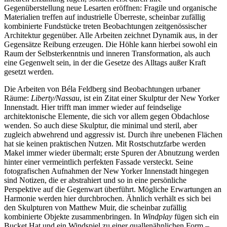
Gegenüberstellung neue Lesarten eröffnen: Fragile und organische
Materialien treffen auf industrielle Überreste, scheinbar zufällig
kombinierte Fundstücke treten Beobachtungen zeitgenössischer
Architektur gegenüber. Alle Arbeiten zeichnet Dynamik aus, in der
Gegensätze Reibung erzeugen. Die Höhle kann hierbei sowohl ein
Raum der Selbsterkenntnis und inneren Transformation, als auch
eine Gegenwelt sein, in der die Gesetze des Alltags außer Kraft
gesetzt werden.
Die Arbeiten von Béla Feldberg sind Beobachtungen urbaner
Räume:
Liberty/Nassau
, ist ein Zitat einer Skulptur der New Yorker
Innenstadt. Hier trifft man immer wieder auf feindselige
architektonische Elemente, die sich vor allem gegen Obdachlose
wenden. So auch diese Skulptur, die minimal und steril, aber
zugleich abwehrend und aggressiv ist. Durch ihre unebenen Flächen
hat sie keinen praktischen Nutzen. Mit Rostschutzfarbe werden
Makel immer wieder übermalt; erste Spuren der Abnutzung werden
hinter einer vermeintlich perfekten Fassade versteckt. Seine
fotografischen Aufnahmen der New Yorker Innenstadt hingegen
sind Notizen, die er abstrahiert und so in eine persönliche
Perspektive auf die Gegenwart überführt. Mögliche Erwartungen an
Harmonie werden hier durchbrochen. Ähnlich verhält es sich bei
den Skulpturen von Matthew Muir, die scheinbar zufällig
kombinierte Objekte zusammenbringen. In
Windplay
fügen sich ein
Bucket Hat und ein Windspiel zu einer quallenähnlichen Form –