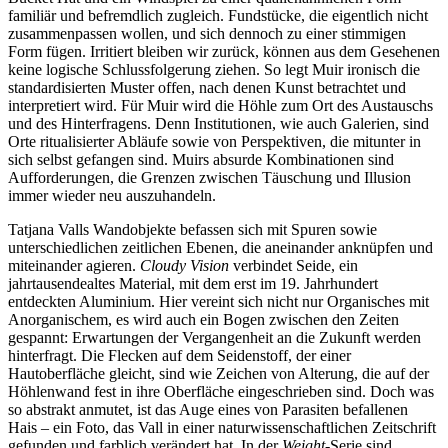
familiär und befremdlich zugleich. Fundstücke, die eigentlich nicht
zusammenpassen wollen, und sich dennoch zu einer stimmigen
Form fügen. Irritiert bleiben wir zurück, können aus dem Gesehenen
keine logische Schlussfolgerung ziehen. So legt Muir ironisch die
standardisierten Muster offen, nach denen Kunst betrachtet und
interpretiert wird. Für Muir wird die Höhle zum Ort des Austauschs
und des Hinterfragens. Denn Institutionen, wie auch Galerien, sind
Orte ritualisierter Abläufe sowie von Perspektiven, die mitunter in
sich selbst gefangen sind. Muirs absurde Kombinationen sind
Aufforderungen, die Grenzen zwischen Täuschung und Illusion
immer wieder neu auszuhandeln.
Tatjana Valls Wandobjekte befassen sich mit Spuren sowie
unterschiedlichen zeitlichen Ebenen, die aneinander anknüpfen und
miteinander agieren.
Cloudy Vision
verbindet Seide, ein
jahrtausendealtes Material, mit dem erst im 19. Jahrhundert
entdeckten Aluminium. Hier vereint sich nicht nur Organisches mit
Anorganischem, es wird auch ein Bogen zwischen den Zeiten
gespannt: Erwartungen der Vergangenheit an die Zukunft werden
hinterfragt. Die Flecken auf dem Seidenstoff, der einer
Hautoberfläche gleicht, sind wie Zeichen von Alterung, die auf der
Höhlenwand fest in ihre Oberfläche eingeschrieben sind. Doch was
so abstrakt anmutet, ist das Auge eines von Parasiten befallenen
Hais – ein Foto, das Vall in einer naturwissenschaftlichen Zeitschrift
gefunden und farblich verändert hat. In der
Weight
-Serie sind