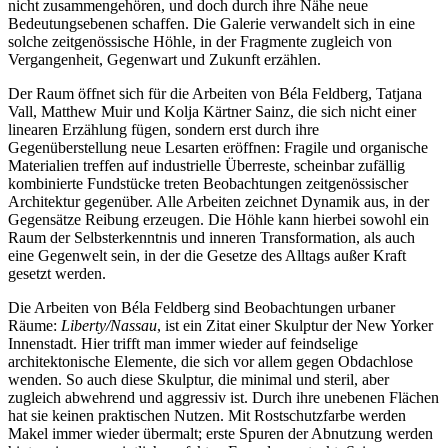
nicht zusammengehören, und doch durch ihre Nähe neue
Bedeutungsebenen schaffen. Die Galerie verwandelt sich in eine
solche zeitgenössische Höhle, in der Fragmente zugleich von
Vergangenheit, Gegenwart und Zukunft erzählen.
Der Raum öffnet sich für die Arbeiten von Béla Feldberg, Tatjana
Vall, Matthew Muir und Kolja Kärtner Sainz, die sich nicht einer
linearen Erzählung fügen, sondern erst durch ihre
Gegenüberstellung neue Lesarten eröffnen: Fragile und organische
Materialien treffen auf industrielle Überreste, scheinbar zufällig
kombinierte Fundstücke treten Beobachtungen zeitgenössischer
Architektur gegenüber. Alle Arbeiten zeichnet Dynamik aus, in der
Gegensätze Reibung erzeugen. Die Höhle kann hierbei sowohl ein
Raum der Selbsterkenntnis und inneren Transformation, als auch
eine Gegenwelt sein, in der die Gesetze des Alltags außer Kraft
gesetzt werden.
Die Arbeiten von Béla Feldberg sind Beobachtungen urbaner
Räume:
Liberty/Nassau
, ist ein Zitat einer Skulptur der New Yorker
Innenstadt. Hier trifft man immer wieder auf feindselige
architektonische Elemente, die sich vor allem gegen Obdachlose
wenden. So auch diese Skulptur, die minimal und steril, aber
zugleich abwehrend und aggressiv ist. Durch ihre unebenen Flächen
hat sie keinen praktischen Nutzen. Mit Rostschutzfarbe werden
Makel immer wieder übermalt; erste Spuren der Abnutzung werden