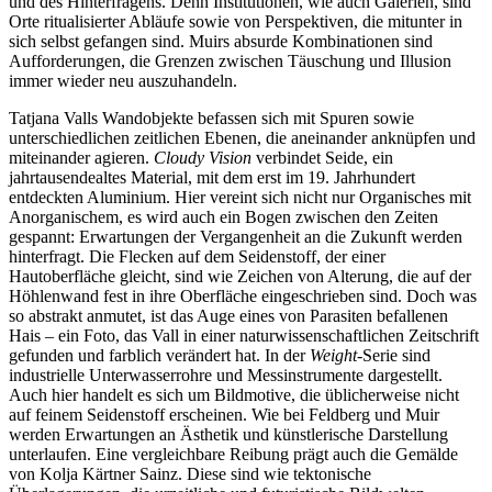
und des Hinterfragens. Denn Institutionen, wie auch Galerien, sind
Orte ritualisierter Abläufe sowie von Perspektiven, die mitunter in
sich selbst gefangen sind. Muirs absurde Kombinationen sind
Aufforderungen, die Grenzen zwischen Täuschung und Illusion
immer wieder neu auszuhandeln.
Tatjana Valls Wandobjekte befassen sich mit Spuren sowie
unterschiedlichen zeitlichen Ebenen, die aneinander anknüpfen und
miteinander agieren.
Cloudy Vision
verbindet Seide, ein
jahrtausendealtes Material, mit dem erst im 19. Jahrhundert
entdeckten Aluminium. Hier vereint sich nicht nur Organisches mit
Anorganischem, es wird auch ein Bogen zwischen den Zeiten
gespannt: Erwartungen der Vergangenheit an die Zukunft werden
hinterfragt. Die Flecken auf dem Seidenstoff, der einer
Hautoberfläche gleicht, sind wie Zeichen von Alterung, die auf der
Höhlenwand fest in ihre Oberfläche eingeschrieben sind. Doch was
so abstrakt anmutet, ist das Auge eines von Parasiten befallenen
Hais – ein Foto, das Vall in einer naturwissenschaftlichen Zeitschrift
gefunden und farblich verändert hat. In der
Weight
-Serie sind
industrielle Unterwasserrohre und Messinstrumente dargestellt.
Auch hier handelt es sich um Bildmotive, die üblicherweise nicht
auf feinem Seidenstoff erscheinen. Wie bei Feldberg und Muir
werden Erwartungen an Ästhetik und künstlerische Darstellung
unterlaufen. Eine vergleichbare Reibung prägt auch die Gemälde
von Kolja Kärtner Sainz. Diese sind wie tektonische