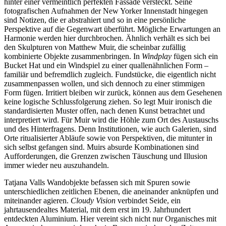
hinter einer vermeintlich perfekten Fassade versteckt. Seine
fotografischen Aufnahmen der New Yorker Innenstadt hingegen
sind Notizen, die er abstrahiert und so in eine persönliche
Perspektive auf die Gegenwart überführt. Mögliche Erwartungen an
Harmonie werden hier durchbrochen. Ähnlich verhält es sich bei
den Skulpturen von Matthew Muir, die scheinbar zufällig
kombinierte Objekte zusammenbringen. In
Windplay
fügen sich ein
Bucket Hat und ein Windspiel zu einer quallenähnlichen Form –
familiär und befremdlich zugleich. Fundstücke, die eigentlich nicht
zusammenpassen wollen, und sich dennoch zu einer stimmigen
Form fügen. Irritiert bleiben wir zurück, können aus dem Gesehenen
keine logische Schlussfolgerung ziehen. So legt Muir ironisch die
standardisierten Muster offen, nach denen Kunst betrachtet und
interpretiert wird. Für Muir wird die Höhle zum Ort des Austauschs
und des Hinterfragens. Denn Institutionen, wie auch Galerien, sind
Orte ritualisierter Abläufe sowie von Perspektiven, die mitunter in
sich selbst gefangen sind. Muirs absurde Kombinationen sind
Aufforderungen, die Grenzen zwischen Täuschung und Illusion
immer wieder neu auszuhandeln.
Tatjana Valls Wandobjekte befassen sich mit Spuren sowie
unterschiedlichen zeitlichen Ebenen, die aneinander anknüpfen und
miteinander agieren.
Cloudy Vision
verbindet Seide, ein
jahrtausendealtes Material, mit dem erst im 19. Jahrhundert
entdeckten Aluminium. Hier vereint sich nicht nur Organisches mit