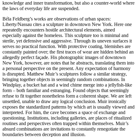
knowledge and inner transformation, but also a counter-world where
the laws of everyday life are suspended.
Béla Feldberg’s works are observations of urban spaces:
Liberty/Nassau cites a sculpture in downtown New York. Here one
repeatedly encounters hostile architectural elements, aimed
especially against the homeless. This sculpture too is minimal and
sterile, yet defensive and aggressive. Through its uneven surfaces it
serves no practical function. With protective coating, blemishes are
constantly painted over; the first traces of wear are hidden behind an
allegedly perfect façade. His photographic images of downtown
New York, however, are notes that he abstracts, translating them into
a personal perspective on the present. Any expectation of harmony
is disrupted. Matthew Muir’s sculptures follow a similar strategy,
bringing together objects in seemingly random combinations. In
Windplay, a bucket hat and a wind chime merge into a jellyfish-like
form – both familiar and estranging. Found objects that seemingly
refuse to fit together nonetheless form a coherent shape. We are left
unsettled, unable to draw any logical conclusion. Muir ironically
exposes the standardized patterns by which art is usually viewed and
interpreted. For him, the cave becomes a space of exchange and
questioning. Institutions, including galleries, are places of ritualized
routines and perspectives often trapped within themselves. Muir’s
absurd combinations are invitations to constantly renegotiate the
boundaries between deception and illusion.