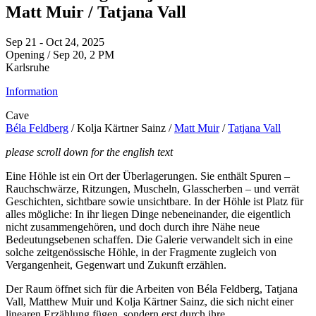
Matt Muir / Tatjana Vall
Sep 21 - Oct 24, 2025
Opening / Sep 20, 2 PM
Karlsruhe
Information
Cave
Béla Feldberg
/ Kolja Kärtner Sainz /
Matt Muir
/
Tatjana Vall
please scroll down for the english text
Eine Höhle ist ein Ort der Überlagerungen. Sie enthält Spuren –
Rauchschwärze, Ritzungen, Muscheln, Glasscherben – und verrät
Geschichten, sichtbare sowie unsichtbare. In der Höhle ist Platz für
alles mögliche: In ihr liegen Dinge nebeneinander, die eigentlich
nicht zusammengehören, und doch durch ihre Nähe neue
Bedeutungsebenen schaffen. Die Galerie verwandelt sich in eine
solche zeitgenössische Höhle, in der Fragmente zugleich von
Vergangenheit, Gegenwart und Zukunft erzählen.
Der Raum öffnet sich für die Arbeiten von Béla Feldberg, Tatjana
Vall, Matthew Muir und Kolja Kärtner Sainz, die sich nicht einer
linearen Erzählung fügen, sondern erst durch ihre